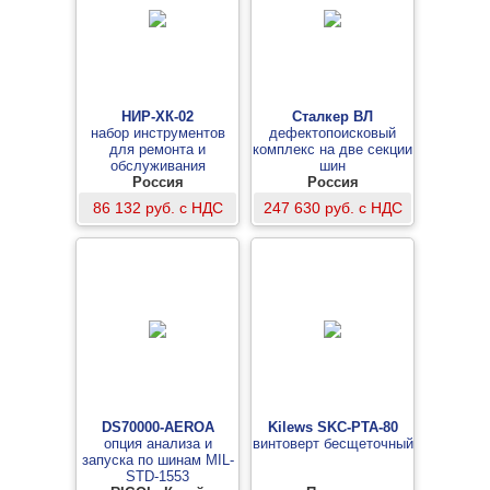
НИР-ХК-02
Сталкер ВЛ
набор инструментов
дефектопоисковый
для ремонта и
комплекс на две секции
обслуживания
шин
холодильных установок
Россия
Россия
и систем
86 132 руб. с НДС
247 630 руб. с НДС
кондиционирования
DS70000-AEROA
Kilews SKC-PTA-80
опция анализа и
винтоверт бесщеточный
запуска по шинам MIL-
STD-1553