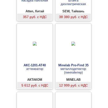
насадка паяльная
штанга
диэлектрическая
Atten, Китай
SEW, Тайвань
357 руб. с НДС
38 380 руб. с НДС
АКС-1201-АТ40
Minelab Pro-Find 35
аттенюатор
металлодетектор
(пинпойнтер)
АКТАКОМ
MINELAB
5 612 руб. с НДС
12 999 руб. с НДС