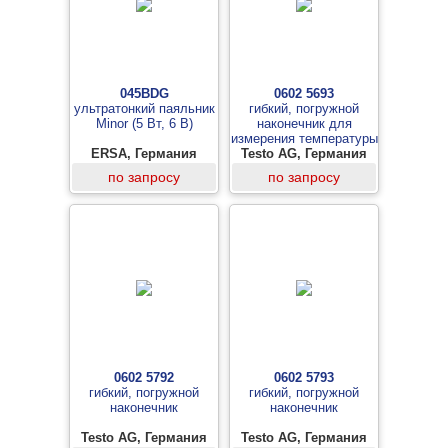
045BDG
0602 5693
ультратонкий паяльник
гибкий, погружной
Minor (5 Вт, 6 В)
наконечник для
измерения температуры
ERSA, Германия
воздуха и газов (не для
Testo AG, Германия
применения в
по запросу
по запросу
плавильных печах)
0602 5792
0602 5793
гибкий, погружной
гибкий, погружной
наконечник
наконечник
Testo AG, Германия
Testo AG, Германия