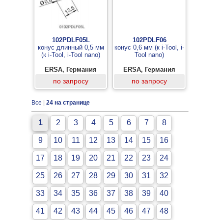
102PDLF05L
102PDLF06
конус длинный 0,5 мм
конус 0,6 мм (к i-Tool, i-
(к i-Tool, i-Tool nano)
Tool nano)
ERSA, Германия
ERSA, Германия
по запросу
по запросу
Все
|
24 на странице
1
2
3
4
5
6
7
8
9
10
11
12
13
14
15
16
17
18
19
20
21
22
23
24
25
26
27
28
29
30
31
32
33
34
35
36
37
38
39
40
41
42
43
44
45
46
47
48