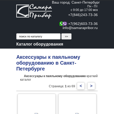
Ваш город: Санкт-Петербург
Пн - Пт
с 9:00 до 17:00 мск
+7(846)243-73-36
+7(962)603-73-36
info@samarapribor.ru
Каталог оборудования
Аксессуары к паяльному
оборудованию в Санкт-
Петербурге
Аксессуары к паяльному оборудованию
краткий
каталог
<
>
Страница:
1
из 69