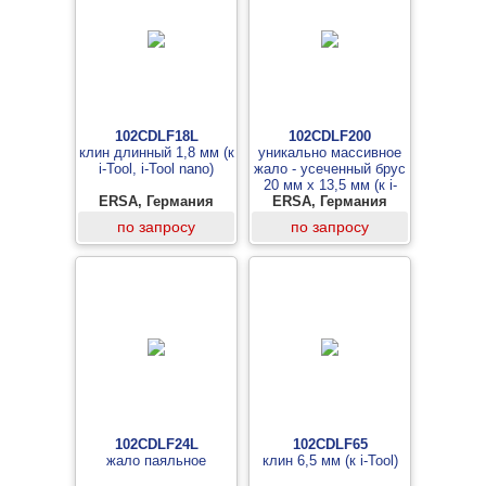
102CDLF18L
102CDLF200
клин длинный 1,8 мм (к
уникально массивное
i-Tool, i-Tool nano)
жало - усеченный брус
20 мм x 13,5 мм (к i-
ERSA, Германия
ERSA, Германия
Tool)
по запросу
по запросу
102CDLF24L
102CDLF65
жало паяльное
клин 6,5 мм (к i-Tool)