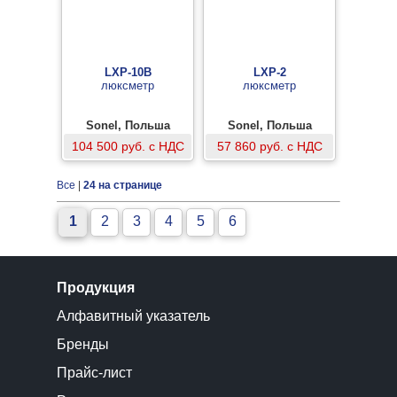
LXP-10В
LXP-2
люксметр
люксметр
Sonel, Польша
Sonel, Польша
104 500 руб. с НДС
57 860 руб. с НДС
Все
|
24 на странице
1
2
3
4
5
6
Продукция
Алфавитный указатель
Бренды
Прайс-лист