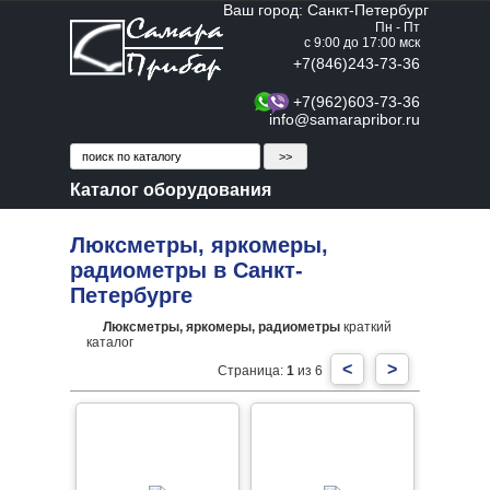
Ваш город: Санкт-Петербург
Пн - Пт
с 9:00 до 17:00 мск
+7(846)243-73-36
+7(962)603-73-36
info@samarapribor.ru
Каталог оборудования
Люксметры, яркомеры,
радиометры в Санкт-
Петербурге
Люксметры, яркомеры, радиометры
краткий
каталог
<
>
Страница:
1
из 6