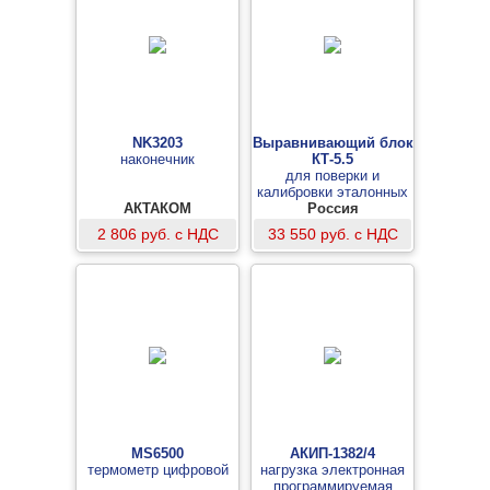
NK3203
Выравнивающий блок
наконечник
КТ-5.5
для поверки и
калибровки эталонных
АКТАКОМ
термопреобразователей
Россия
методом
2 806 руб. с НДС
33 550 руб. с НДС
непосредственного
сличения
MS6500
АКИП-1382/4
термометр цифровой
нагрузка электронная
программируемая