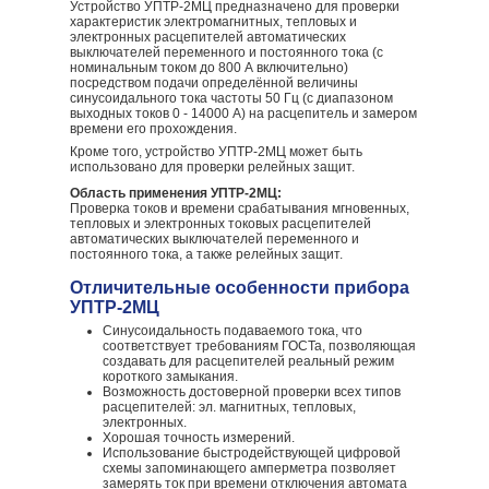
Устройство УПТР-2МЦ предназначено для проверки
характеристик электромагнитных, тепловых и
электронных расцепителей автоматических
выключателей переменного и постоянного тока (с
номинальным током до 800 А включительно)
посредством подачи определённой величины
синусоидального тока частоты 50 Гц (с диапазоном
выходных токов 0 - 14000 А) на расцепитель и замером
времени его прохождения.
Кроме того, устройство УПТР-2МЦ может быть
использовано для проверки релейных защит.
Область применения УПТР-2МЦ:
Проверка токов и времени срабатывания мгновенных,
тепловых и электронных токовых расцепителей
автоматических выключателей переменного и
постоянного тока, а также релейных защит.
Отличительные особенности прибора
УПТР-2МЦ
Синусоидальность подаваемого тока, что
соответствует требованиям ГОСТа, позволяющая
создавать для расцепителей реальный режим
короткого замыкания.
Возможность достоверной проверки всех типов
расцепителей: эл. магнитных, тепловых,
электронных.
Хорошая точность измерений.
Использование быстродействующей цифровой
схемы запоминающего амперметра позволяет
замерять ток при времени отключения автомата