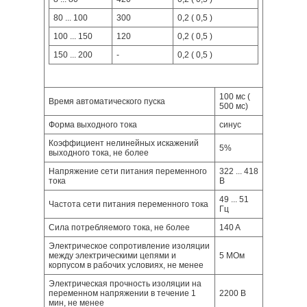
80 ... 100
300
0,2 ( 0,5 )
100 ... 150
120
0,2 ( 0,5 )
150 ... 200
-
0,2 ( 0,5 )
100 мс (
Время автоматического пуска
500 мс)
Форма выходного тока
синус
Коэффициент нелинейных искажений
5%
выходного тока, не более
Напряжение сети питания переменного
322 ... 418
тока
В
49 ... 51
Частота сети питания переменного тока
Гц
Сила потребляемого тока, не более
140 A
Электрическое сопротивление изоляции
между электрическими цепями и
5 МОм
корпусом в рабочих условиях, не менее
Электрическая прочность изоляции на
переменном напряжении в течение 1
2200 В
мин, не менее