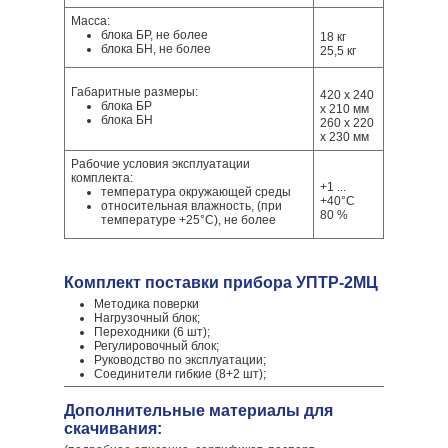
Масса:
блока БР, не более
18 кг
блока БН, не более
25,5 кг
Габаритные размеры:
420 х 240
блока БР
х 210 мм
блока БН
260 х 220
х 230 мм
Рабочие условия эксплуатации
комплекта:
+1 ...
температура окружающей среды
+40°С
относительная влажность, (при
80 %
температуре +25°С), не более
Комплект поставки прибора УПТР-2МЦ
Методика поверки
Нагрузочный блок;
Переходники (6 шт);
Регулировочный блок;
Руководство по эксплуатации;
Соединители гибкие (8+2 шт);
Дополнительные материалы для
скачивания: