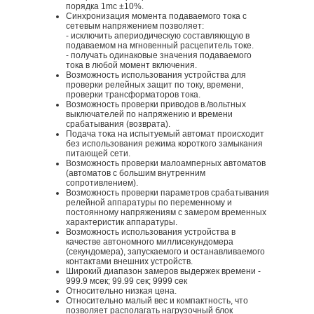
порядка 1mc ±10%.
Синхронизация момента подаваемого тока с
сетевым напряжением позволяет:
- исключить апериодическую составляющую в
подаваемом на мгновенный расцепитель токе.
- получать одинаковые значения подаваемого
тока в любой момент включения.
Возможность использования устройства для
проверки релейных защит по току, времени,
проверки трансформаторов тока.
Возможность проверки приводов в./вольтных
выключателей по напряжению и времени
срабатывания (возврата).
Подача тока на испытуемый автомат происходит
без использования режима короткого замыкания
питающей сети.
Возможность проверки малоамперных автоматов
(автоматов с большим внутренним
сопротивлением).
Возможность проверки параметров срабатывания
релейной аппаратуры по переменному и
постоянному напряжениям с замером временных
характеристик аппаратуры.
Возможность использования устройства в
качестве автономного миллисекундомера
(секундомера), запускаемого и останавливаемого
контактами внешних устройств.
Широкий диапазон замеров выдержек времени -
999.9 мсек; 99.99 сек; 9999 сек
Относительно низкая цена.
Относительно малый вес и компактность, что
позволяет располагать нагрузочный блок