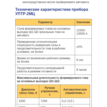
непосредственно возле проверяемого автомата.
Технические характеристики прибора
УПТР-2МЦ
Параметр
Значение
Сила формируемых токов на основных
12500 -
выходах Ш1-Ш2 (реальные токи на
13500 А
автомат)
Приведенная относительная
погрешность измерения силы и
±5%
продолжительности тока в рабочих
условиях, не более
Время установления рабочего режима,
6 сек
не более
Продолжительность непрерывной
8 часов
работы в режиме готовности
Максимальная длительность формируемого тока
на основных выходах Ш1-Ш2:
Ручное
Диапазон
Автоматическое
управление,
силы тока, А
управление, с
с
1000
7200
0,2 ( 0,5 )