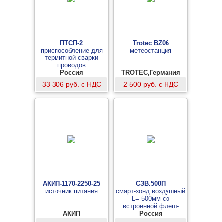
ПТСП-2
Trotec BZ06
приспособление для
метеостанция
термитной сварки
проводов
Россия
TROTEC,Германия
33 306 руб. с НДС
2 500 руб. с НДС
АКИП-1170-2250-25
СЗВ.500П
источник питания
смарт-зонд воздушный
L= 500мм со
встроенной флеш-
АКИП
памятью
Россия