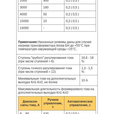
2000
900
0,2 ( 0,5 )
3000
180
0,2 ( 0,5 )
4000
50
0,2 ( 0,5 )
15000
10
0,2 ( 0,5 )
14000
-
0,2 ( 0,5 )
Примечание:
Указанные режимы даны для случая
нагрева трансформатора блока БН до +55°С при
температуре окружающей среды +25°С.
Ступень "грубого" регулирования тока
16,6 - 18
(при числе ступеней = 6)
%
Ступень точного регулирования тока
1,3 - 1,5
(при числе ступеней = 12)
%
Минимальные токи на дополнительных
10 А
выходах Кл1-Кл2, не более
Максимальная длительность формируемого тока на
дополнительных выходах Кл1-Кл2:
Ручное
Диапазон
Автоматическое
управление,
силы тока, А
управление, с
с
8 ... 80
420
0,2 ( 0,5 )