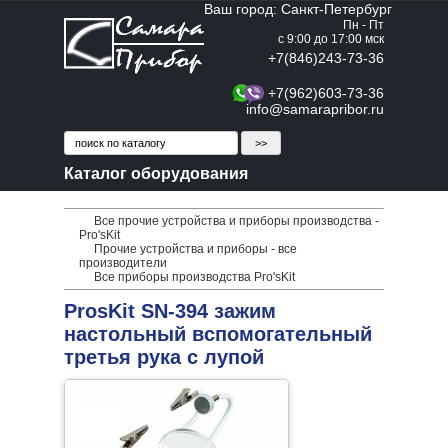
Ваш город: Санкт-Петербург
Пн - Пт
с 9:00 до 17:00 мск
+7(846)243-73-36
+7(962)603-73-36
info@samarapribor.ru
Каталог оборудования
Все прочие устройства и приборы производства -
Pro'sKit
Прочие устройства и приборы - все
производители
Все приборы производства Pro'sKit
ProsKit SN-394 зажим
настольный вспомогательный
третья рука с лупой