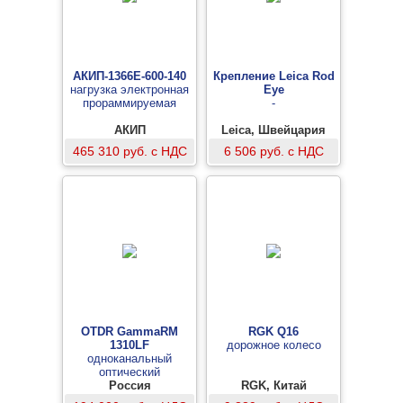
АКИП-1366E-600-140
Крепление Leica Rod
нагрузка электронная
Eye
прораммируемая
-
АКИП
Leica, Швейцария
465 310 руб. с НДС
6 506 руб. с НДС
OTDR GammaRM
RGK Q16
1310LF
дорожное колесо
одноканальный
оптический
рефлектометр для
Россия
RGK, Китай
систем мониторинга