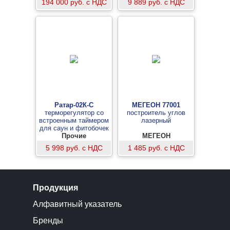
194 000 руб. с НДС
9 889 руб. с НДС
Ратар-02К-С
МЕГЕОН 77001
терморегулятор со
построитель углов
встроенным таймером
лазерный
для саун и фитобочек
Прочие
МЕГЕОН
5 998 руб. с НДС
1 485 руб. с НДС
Продукция
Алфавитный указатель
Бренды