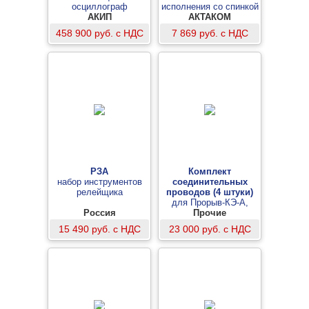
осциллограф
исполнения со спинкой
смешанных сигналов
АКИП
АКТАКОМ
458 900 руб. с НДС
7 869 руб. с НДС
РЗА
Комплект
набор инструментов
соединительных
релейщика
проводов (4 штуки)
для Прорыв-КЭ-А,
Россия
Прорыв-Т-А
Прочие
15 490 руб. с НДС
23 000 руб. с НДС