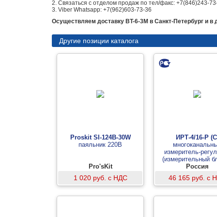
2. Связаться с отделом продаж по тел/факс: +7(846)243-73
3. Viber Whatsapp: +7(962)603-73-36
Осуществляем доставку BT-6-3М в Санкт-Петербург и в 
Другие позиции каталога
Proskit SI-124B-30W
ИРТ-4/16-Р (С
паяльник 220В
многоканальн
измеритель-регул
(измерительный бл
Pro'sKit
оптосимистора
Россия
1 020 руб. с НДС
46 165 руб. с 