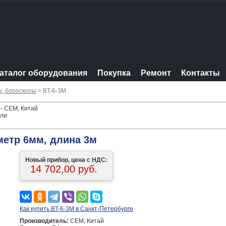
аталог оборудования
Покупка
Ремонт
Контакты
ы, бороскопы
> BT-6-3М
 - CEM, Китай
ели
метр 6мм, длина 3м
Новый прибор, цена с НДС:
14 702,00 руб.
Как купить BT-6-3М в Санкт-Петербурге
Производитель:
CEM, Китай