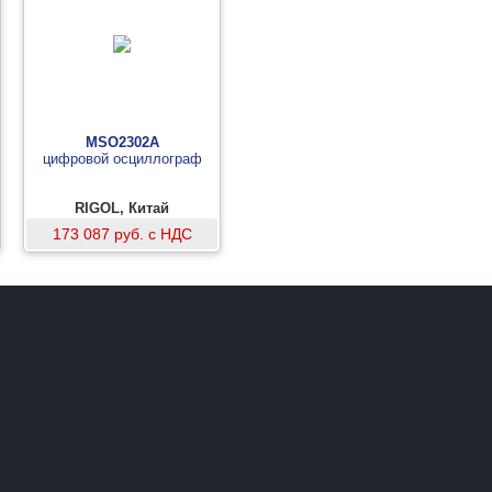
MSO2302A
цифровой осциллограф
RIGOL, Китай
173 087 руб. с НДС