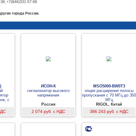
-36, +7(846)331-57-08
другие города России.
)
ИСОН-К
MSO5000-BW0T3
ый
сигнализатор высокого
опция расширения полосы
ятор
напряжения
пропускания с 70 МГц до 350
ок, с
МГц
ми)
Россия
RIGOL, Китай
НДС
2 074 руб. с НДС
386 243 руб. с НДС