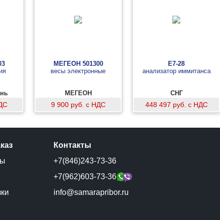
03
МЕГЕОН 501300
Е7-28
ия
весы электронные
анализатор иммитанса
ань
МЕГЕОН
СНГ
НДС
9 900 руб. с НДС
448 497 руб. с НДС
аказ
Контакты
ты
+7(846)243-73-36
и
+7(962)603-73-36
зки
info@samarapribor.ru