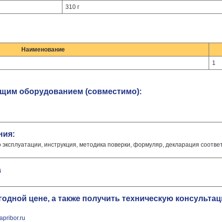
310 г
Наименование
1
ющим оборудованием (совместимо):
ния:
о эксплуатации, инструкция, методика поверки, формуляр, декларация соотве
а
ыгодной цене, а также получить техническую консульт
pribor.ru