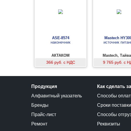
ASE-8574
Mastech HY30
наконечник
источник питан
АКТАКОМ
Mastech, Тайв
366 руб. с НДС
9 765 руб. с 
Продукция
Как сделать з
Алфавитный указатель
Способы опла
Бренды
Сроки поставк
Прайс-лист
Способы отгру
Ремонт
Реквизиты